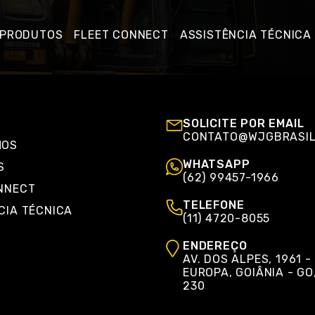
PRODUTOS
FLEET CONNECT
ASSISTÊNCIA TÉCNICA
SOLICITE POR EMAIL
CONTATO@WJGBRASIL
MOS
WHATSAPP
S
(62) 99457-1966
NNECT
TELEFONE
CIA TÉCNICA
(11) 4720-8055
ENDEREÇO
AV. DOS ALPES, 1961 -
EUROPA, GOIÂNIA - GO
230