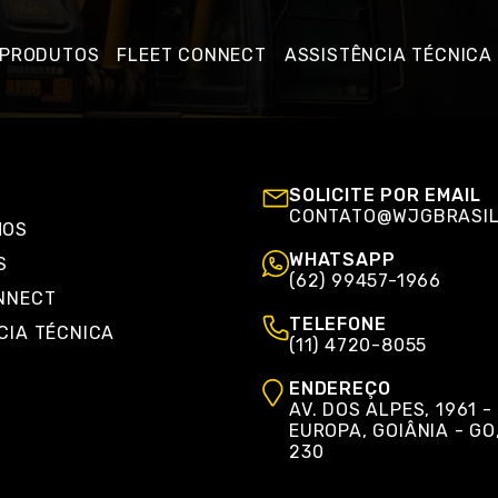
PRODUTOS
FLEET CONNECT
ASSISTÊNCIA TÉCNICA
SOLICITE POR EMAIL
CONTATO@WJGBRASIL
MOS
WHATSAPP
S
(62) 99457-1966
NNECT
TELEFONE
CIA TÉCNICA
(11) 4720-8055
ENDEREÇO
AV. DOS ALPES, 1961 -
EUROPA, GOIÂNIA - GO
230