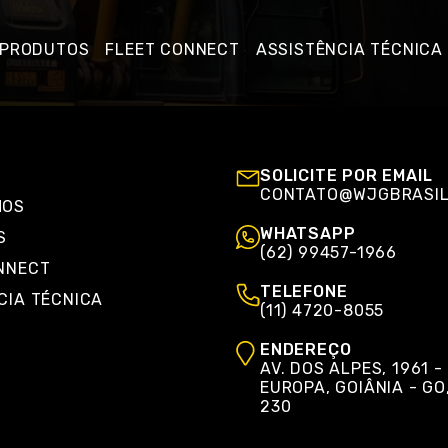
PRODUTOS
FLEET CONNECT
ASSISTÊNCIA TÉCNICA
SOLICITE POR EMAIL
CONTATO@WJGBRASIL
MOS
WHATSAPP
S
(62) 99457-1966
NNECT
TELEFONE
CIA TÉCNICA
(11) 4720-8055
ENDEREÇO
AV. DOS ALPES, 1961 -
EUROPA, GOIÂNIA - GO
230