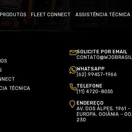
PRODUTOS
FLEET CONNECT
ASSISTÊNCIA TÉCNICA
SOLICITE POR EMAIL
CONTATO@WJGBRASIL
MOS
WHATSAPP
S
(62) 99457-1966
NNECT
TELEFONE
CIA TÉCNICA
(11) 4720-8055
ENDEREÇO
AV. DOS ALPES, 1961 -
EUROPA, GOIÂNIA - GO
230