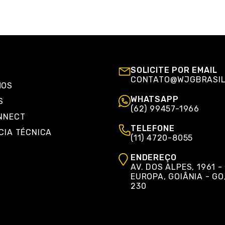
SOLICITE POR EMAIL
CONTATO@WJGBRASIL
MOS
WHATSAPP
S
(62) 99457-1966
NNECT
TELEFONE
CIA TÉCNICA
(11) 4720-8055
ENDEREÇO
AV. DOS ALPES, 1961 -
EUROPA, GOIÂNIA - GO
230