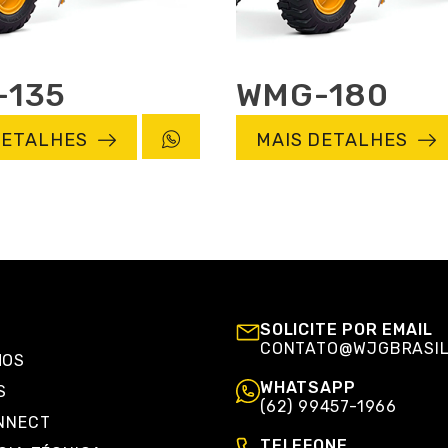
-135
WMG-180
DETALHES
MAIS DETALHES
SOLICITE POR EMAIL
CONTATO@WJGBRASIL
MOS
WHATSAPP
S
(62) 99457-1966
NNECT
TELEFONE